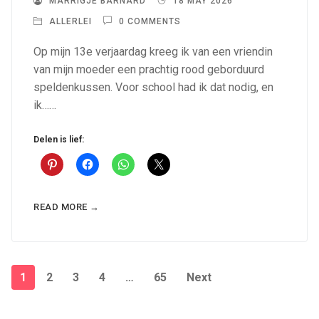
MARRIGJE BARNARD
18 MAY 2026
ALLERLEI
0 COMMENTS
Op mijn 13e verjaardag kreeg ik van een vriendin
van mijn moeder een prachtig rood geborduurd
speldenkussen. Voor school had ik dat nodig, en
ik……
Delen is lief:
READ MORE →
Posts
1
2
3
4
…
65
Next
pagination