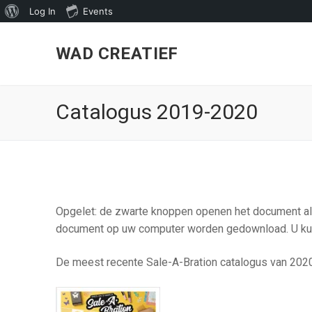
About
Log In
Events
Skip
WordPress
to
WAD CREATIEF
content
Catalogus 2019-2020
Opgelet: de zwarte knoppen openen het document alle
document op uw computer worden gedownload. U kun
De meest recente Sale-A-Bration catalogus van 2020.