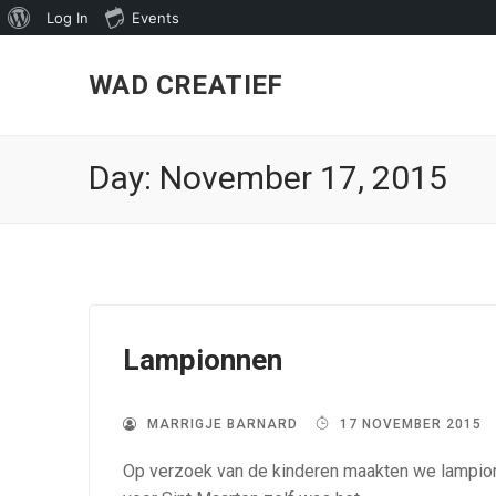
About
Log In
Events
Skip
WordPress
to
WAD CREATIEF
content
Day:
November 17, 2015
Lampionnen
MARRIGJE BARNARD
17 NOVEMBER 2015
Op verzoek van de kinderen maakten we lampionn