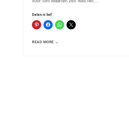
voor Sint Maarten zelf was het……
Delen is lief:
READ MORE →