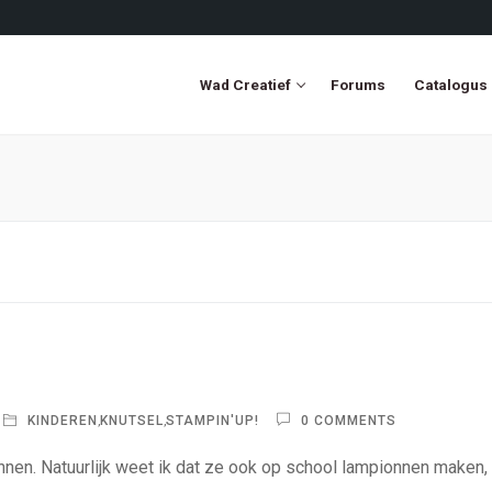
Wad Creatief
Forums
Catalogus
KINDEREN
,
KNUTSEL
,
STAMPIN'UP!
0 COMMENTS
en. Natuurlijk weet ik dat ze ook op school lampionnen maken,