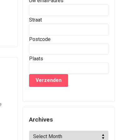
Uw email-adres
Straat
Postcode
Plaats
e
Archives
Archives