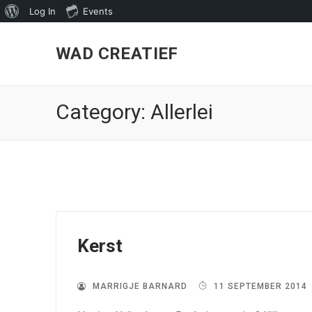
About
Log In
Events
Skip
WordPress
to
WAD CREATIEF
content
Category:
Allerlei
Kerst
MARRIGJE BARNARD
11 SEPTEMBER 2014