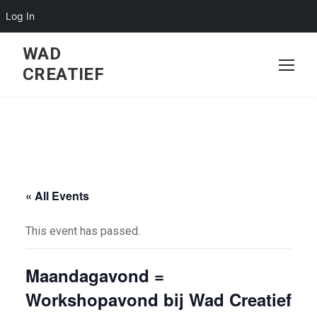
Log In
Skip
WAD
to
CREATIEF
content
« All Events
This event has passed.
Maandagavond =
Workshopavond bij Wad Creatief