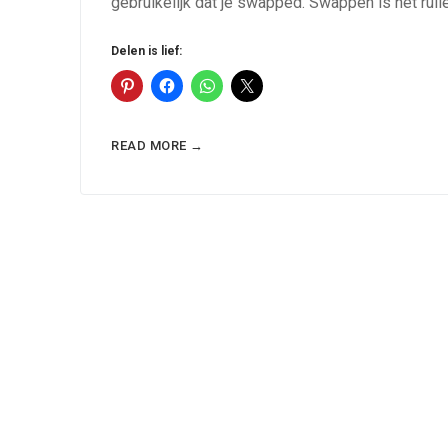
gebruikelijk dat je swapped. Swappen is het rui
Delen is lief:
READ MORE →