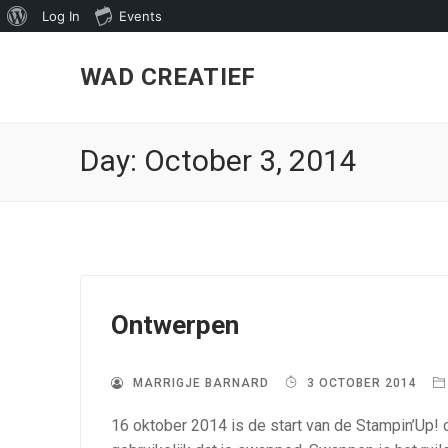
About
Log In
Events
Skip
WordPress
to
WAD CREATIEF
content
Day:
October 3, 2014
Ontwerpen
MARRIGJE BARNARD
3 OCTOBER 2014
16 oktober 2014 is de start van de Stampin’Up! 