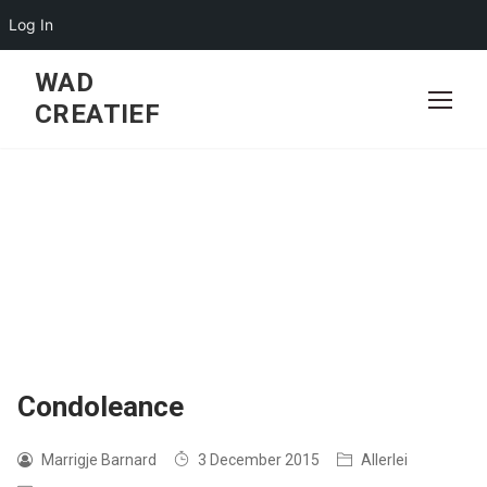
Log In
Skip
WAD
to
CREATIEF
content
Condoleance
Marrigje Barnard
3 December 2015
Allerlei