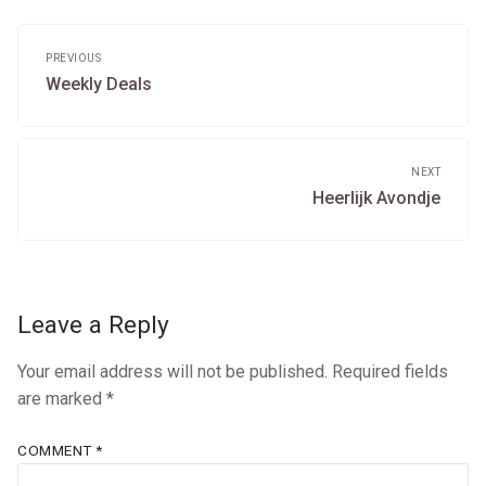
Post
navigation
PREVIOUS
Previous
Weekly Deals
post:
NEXT
Next
Heerlijk Avondje
post:
Leave a Reply
Your email address will not be published.
Required fields
are marked
*
COMMENT
*