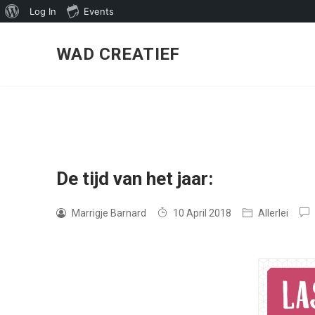
About
Log In
Events
Skip
WordPress
to
WAD CREATIEF
content
De tijd van het jaar:
Marrigje Barnard
10 April 2018
Allerlei