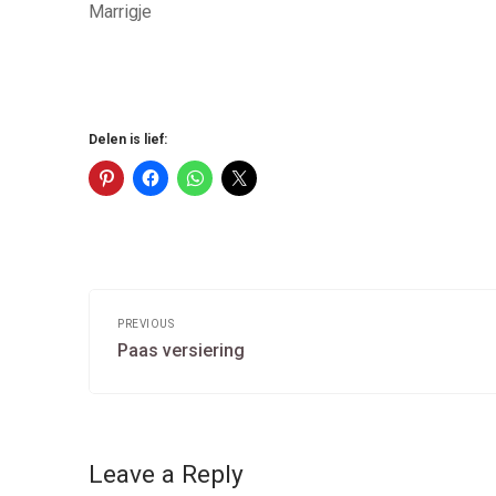
Marrigje
Delen is lief:
Post
navigation
PREVIOUS
Previous
Paas versiering
post:
Leave a Reply