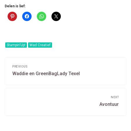
Delen is lief:
Stampin'Up!
Wad Creatief
Post
navigation
PREVIOUS
Previous
Waddie en GreenBagLady Texel
post:
NEXT
Next
Avontuur
post: