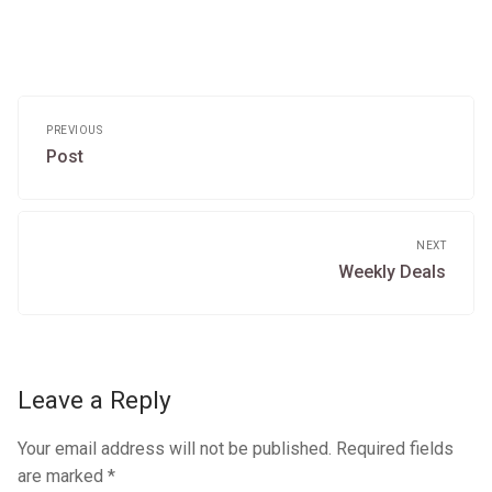
Post
navigation
PREVIOUS
Previous
Post
post:
NEXT
Next
Weekly Deals
post:
Leave a Reply
Your email address will not be published.
Required fields
are marked
*