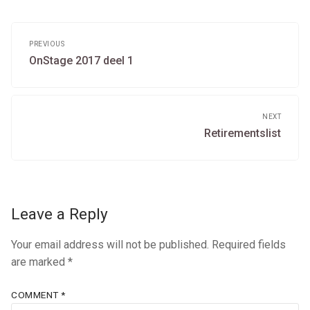
Post
navigation
PREVIOUS
Previous
OnStage 2017 deel 1
post:
NEXT
Next
Retirementslist
post:
Leave a Reply
Your email address will not be published.
Required fields
are marked
*
COMMENT
*