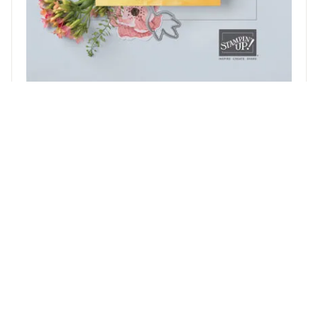
Aanmelden Nieuwsbrief
Uw naam
Uw email-adres
Straat