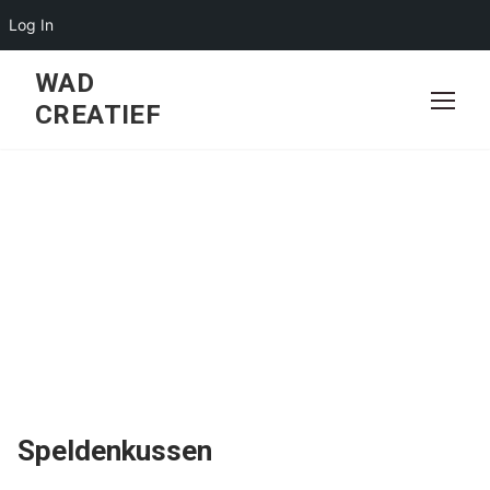
Log In
Skip
WAD
to
CREATIEF
content
Speldenkussen