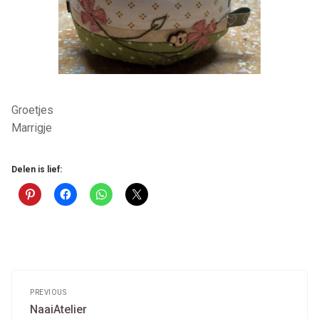
Groetjes
Marrigje
Delen is lief:
Post
navigation
PREVIOUS
Previous
NaaiAtelier