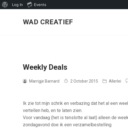
About
Log In
Events
Skip
WordPress
to
WAD CREATIEF
content
Weekly Deals
Marrigje Barnard
2 October 2015
Allerlei
Ik zie tot mijn schrik en verbazing dat het al een week
vertellen heb, en te laten zien.
Voor vandaag (het is tenslotte al laat) alleen de wee
zondagavond doe ik een verzamelbestelling.