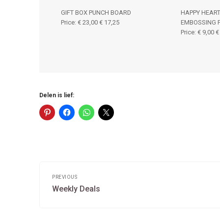
GIFT BOX PUNCH BOARD
HAPPY HEART
Price
:
€ 23,00
€ 17,25
EMBOSSING 
Price
:
€ 9,00
€
Delen is lief:
Post
navigation
PREVIOUS
Previous
Weekly Deals
post: