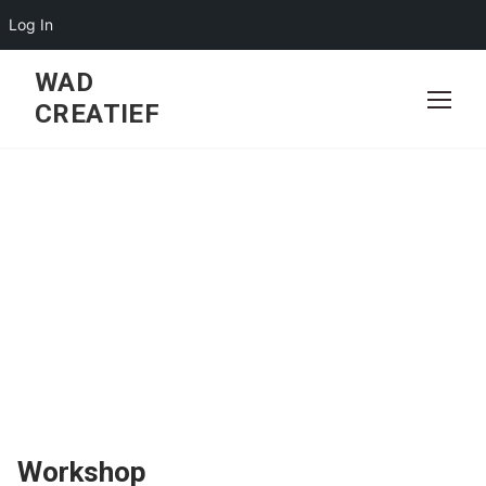
Log In
Skip
WAD
to
CREATIEF
content
Workshop