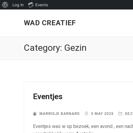
About
Log In
Events
Skip
WordPress
to
WAD CREATIEF
content
Category:
Gezin
Eventjes
MARRIGJE BARNARD
5 MAY 2025
GEZ
Eventjes was ie op bezoek, een avond , een nach