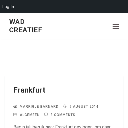
Log In
Skip
WAD
to
CREATIEF
content
Frankfurt
MARRIGJE BARNARD
9 AUGUST 2014
ALGEMEEN
3 COMMENTS
Begin juli ben ik naar Frankfurt gevlogen, om daar