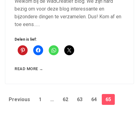
Welkom bij de WadCreatief blog. We zijn hard
bezig om voor deze blog interessante en
bijzondere dingen te verzamelen. Dus! Kom af en
toe eens……
Delen is lief:
READ MORE →
Posts
Previous
1
…
62
63
64
65
pagination