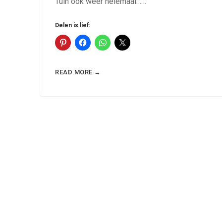
Tuin ook weer helemaal……
Delen is lief:
READ MORE →