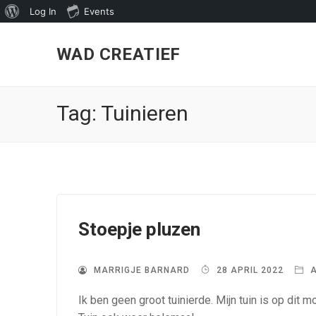
About
Log In
Events
Skip
WordPress
to
WAD CREATIEF
content
Tag:
Tuinieren
Stoepje pluzen
MARRIGJE BARNARD
28 APRIL 2022
A
Ik ben geen groot tuinierde. Mijn tuin is op dit