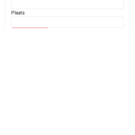
Plaats
Archives
Archives