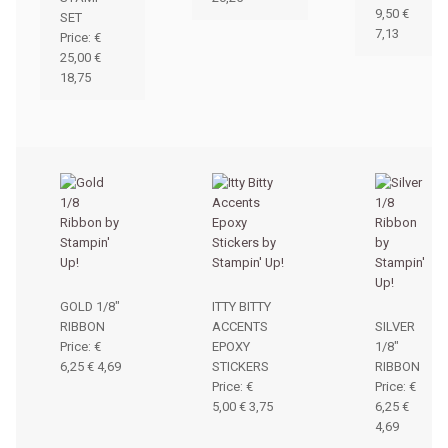
9,50
€
SET
7,13
Price
:
€
25,00
€
18,75
GOLD 1/8″
ITTY BITTY
RIBBON
ACCENTS
SILVER
Price
:
€
EPOXY
1/8″
6,25
€ 4,69
STICKERS
RIBBON
Price
:
€
Price
:
€
5,00
€ 3,75
6,25
€
4,69