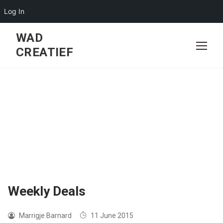
Log In
Skip
WAD
to
CREATIEF
content
Weekly Deals
Marrigje Barnard
11 June 2015