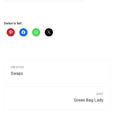
Delen is lief:
Post
navigation
PREVIOUS
Previous
Swaps
post:
NEXT
Next
Green Bag Lady
post: