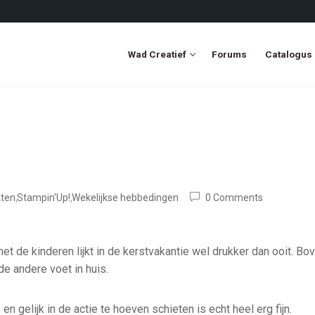
Wad Creatief
Forums
Catalogus
ten
Stampin'Up!
Wekelijkse hebbedingen
0 Comments
,
,
met de kinderen lijkt in de kerstvakantie wel drukker dan ooit. Bo
e andere voet in huis.
en gelijk in de actie te hoeven schieten is echt heel erg fijn.