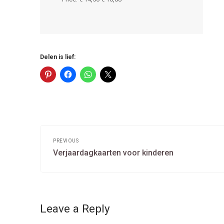
Delen is lief:
Post
navigation
PREVIOUS
Previous
Verjaardagkaarten voor kinderen
post:
Leave a Reply