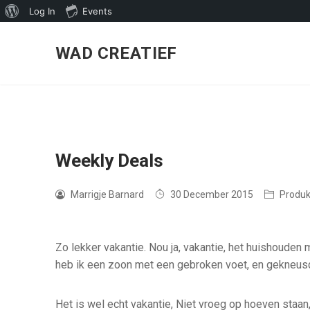
About
Log In
Events
Skip
WordPress
to
WAD CREATIEF
content
Weekly Deals
Marrigje Barnard
30 December 2015
Produk
Zo lekker vakantie. Nou ja, vakantie, het huishouden 
heb ik een zoon met een gebroken voet, en gekneusd
Het is wel echt vakantie, Niet vroeg op hoeven staan, 