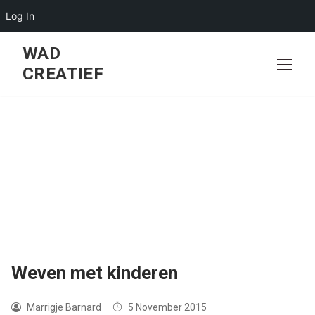
Log In
Skip
WAD
to
CREATIEF
content
Weven met kinderen
Marrigje Barnard
5 November 2015