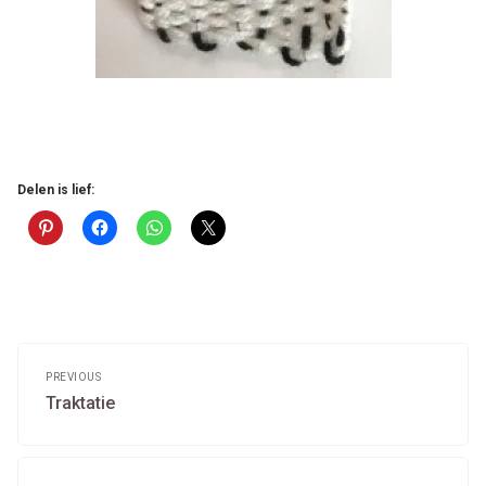
Delen is lief:
Post
navigation
PREVIOUS
Previous
Traktatie
post: