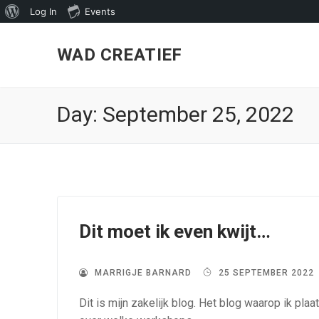
About
Log In
Events
Skip
WordPress
to
WAD CREATIEF
content
Day:
September 25, 2022
Dit moet ik even kwijt…
MARRIGJE BARNARD
25 SEPTEMBER 2022
Dit is mijn zakelijk blog. Het blog waarop ik pla