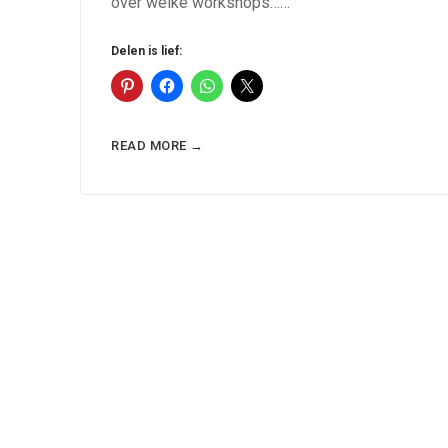
over welke workshops……
Delen is lief:
READ MORE →