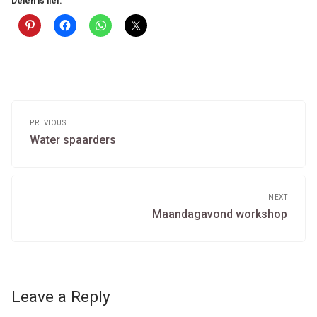
Delen is lief:
Post
navigation
PREVIOUS
Previous
Water spaarders
post:
NEXT
Next
Maandagavond workshop
post:
Leave a Reply