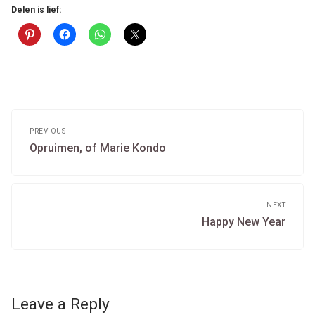
Delen is lief:
Post
navigation
PREVIOUS
Previous
Opruimen, of Marie Kondo
post:
NEXT
Next
Happy New Year
post:
Leave a Reply