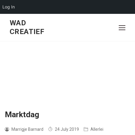
Log In
Skip
WAD
to
CREATIEF
content
Marktdag
Marrigje Barnard
24 July 2019
Allerlei