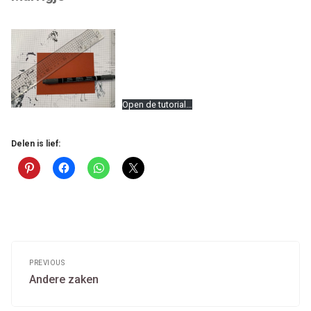
Open de tutorial…
Delen is lief:
Post
navigation
PREVIOUS
Previous
Andere zaken
post: