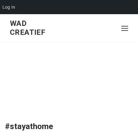
Log In
Skip
WAD
to
CREATIEF
content
#stayathome