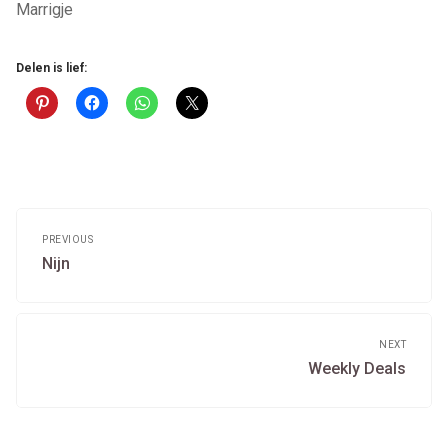
Marrigje
Delen is lief:
Post
navigation
PREVIOUS
Previous
Nijn
post:
NEXT
Next
Weekly Deals
post: