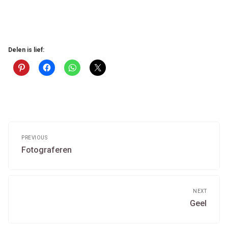
Delen is lief:
Post
navigation
PREVIOUS
Previous
Fotograferen
post:
NEXT
Next
Geel
post: