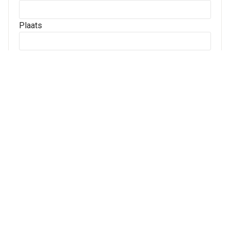
Plaats
Archives
Archives