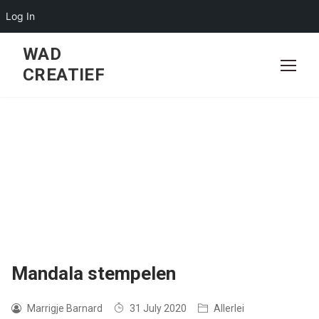
Log In
Skip
WAD
to
CREATIEF
content
Mandala stempelen
Marrigje Barnard
31 July 2020
Allerlei