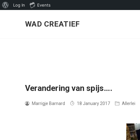
About
Log In
Events
Skip
WordPress
to
WAD CREATIEF
content
Verandering van spijs….
Marrigje Barnard
18 January 2017
Allerlei