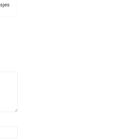
Next
sjes
post: