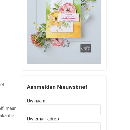
fel
Aanmelden Nieuwsbrief
Uw naam
lf, maar
akantie
Uw email-adres