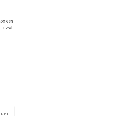
 nog een
 is wel
NEXT