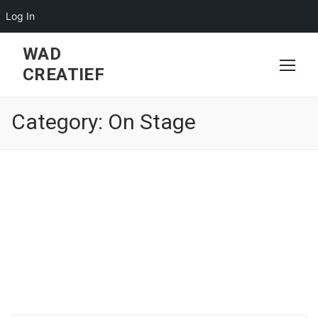
Log In
Skip
WAD
to
CREATIEF
content
Category:
On Stage