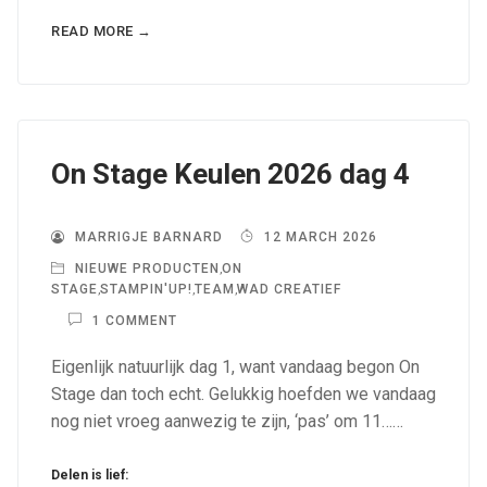
READ MORE →
On Stage Keulen 2026 dag 4
MARRIGJE BARNARD
12 MARCH 2026
NIEUWE PRODUCTEN
,
ON
STAGE
,
STAMPIN'UP!
,
TEAM
,
WAD CREATIEF
1 COMMENT
Eigenlijk natuurlijk dag 1, want vandaag begon On
Stage dan toch echt. Gelukkig hoefden we vandaag
nog niet vroeg aanwezig te zijn, ‘pas’ om 11……
Delen is lief: