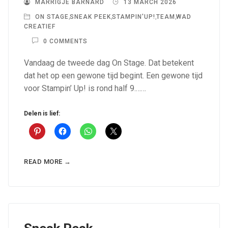
MARRIGJE BARNARD
13 MARCH 2026
ON STAGE
,
SNEAK PEEK
,
STAMPIN'UP!
,
TEAM
,
WAD
CREATIEF
0 COMMENTS
Vandaag de tweede dag On Stage. Dat betekent
dat het op een gewone tijd begint. Een gewone tijd
voor Stampin’ Up! is rond half 9.……
Delen is lief:
READ MORE →