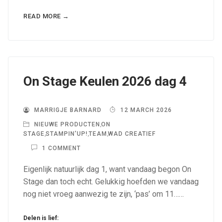
READ MORE →
On Stage Keulen 2026 dag 4
MARRIGJE BARNARD
12 MARCH 2026
NIEUWE PRODUCTEN
,
ON
STAGE
,
STAMPIN'UP!
,
TEAM
,
WAD CREATIEF
1 COMMENT
Eigenlijk natuurlijk dag 1, want vandaag begon On
Stage dan toch echt. Gelukkig hoefden we vandaag
nog niet vroeg aanwezig te zijn, ‘pas’ om 11……
Delen is lief: