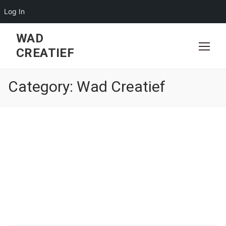
Log In
Skip
WAD
to
CREATIEF
content
Category:
Wad Creatief