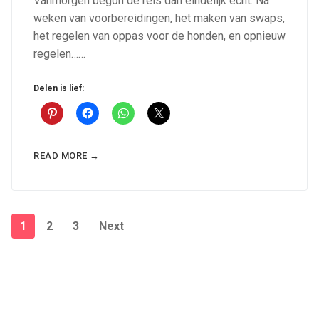
Vanmorgen begon de reis dan eindelijk echt. Na
weken van voorbereidingen, het maken van swaps,
het regelen van oppas voor de honden, en opnieuw
regelen……
Delen is lief:
READ MORE →
Posts
1
2
3
Next
pagination