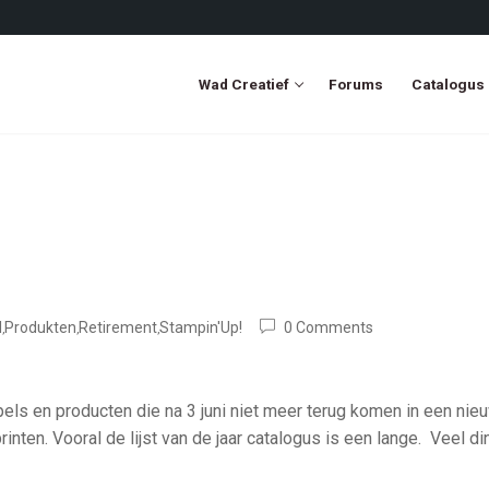
Wad Creatief
Forums
Catalogus
l
Produkten
Retirement
Stampin'Up!
0 Comments
,
,
,
els en producten die na 3 juni niet meer terug komen in een nie
inten. Vooral de lijst van de jaar catalogus is een lange. Veel d