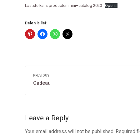
Laatste kans producten mini–catalog 2020
Open…
Delen is lief:
Post
navigation
PREVIOUS
Previous
Cadeau
post:
Leave a Reply
Your email address will not be published.
Required f