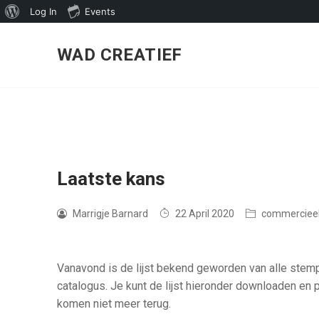
About
Log In
Events
Skip
WordPress
to
WAD CREATIEF
content
Laatste kans
Marrigje Barnard
22 April 2020
commerciee
Vanavond is de lijst bekend geworden van alle stemp
catalogus. Je kunt de lijst hieronder downloaden en pr
komen niet meer terug.